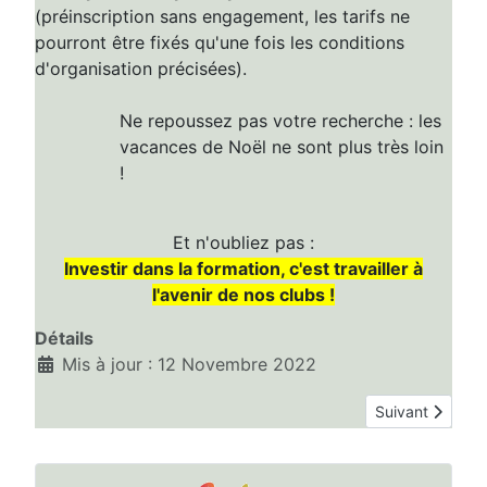
(préinscription sans engagement, les tarifs ne
pourront être fixés qu'une fois les conditions
d'organisation précisées).
Ne repoussez pas votre recherche : les
vacances de Noël ne sont plus très loin
!
Et n'oubliez pas :
Investir dans la formation, c'est travailler à
l'avenir de nos clubs !
Détails
Mis à jour : 12 Novembre 2022
Article suivant 
Suivant