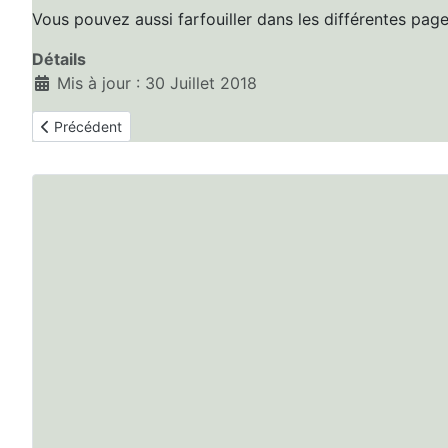
Vous pouvez aussi farfouiller dans les différentes page
Détails
Mis à jour : 30 Juillet 2018
Article précédent : Réunion Générale des Volleyeurs 2018
Précédent