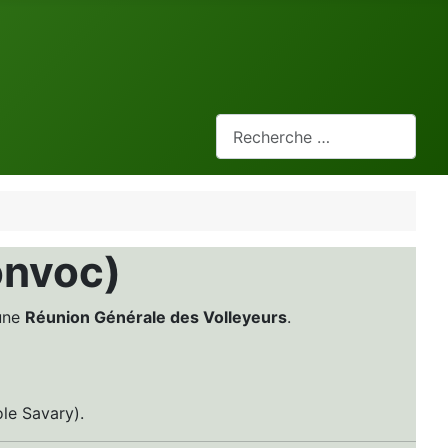
Rechercher
onvoc)
'une
Réunion Générale des Volleyeurs
.
ole Savary).