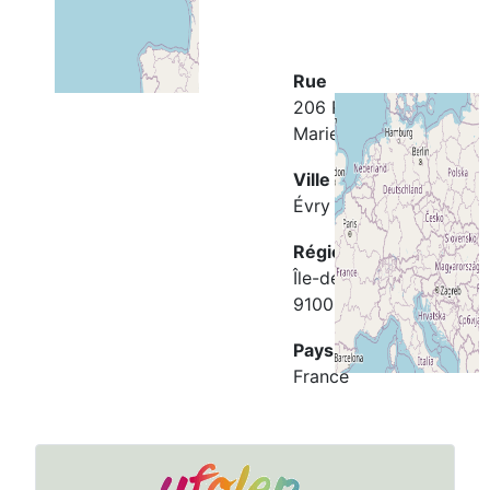
Rue
206 Rue Pierre et
Marie Curie
Ville
Évry
Région
Île-de-France
91000
Pays
France