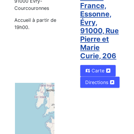
91000 Évry-
France,
Courcouronnes
Essonne,
Accueil à partir de
Évry,
19h00.
91000, Rue
Pierre et
Marie
Curie, 206
Carte
Directions