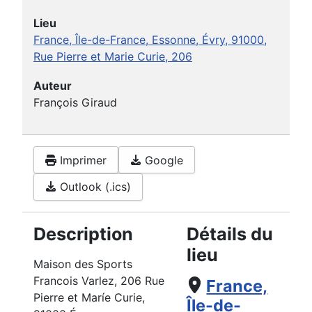
Lieu
France, Île-de-France, Essonne, Évry, 91000,
Rue Pierre et Marie Curie, 206
Auteur
François Giraud
Imprimer
Google
Outlook (.ics)
Description
Détails du
lieu
Maison des Sports
Francois Varlez, 206 Rue
France,
Pierre et Maríe Curie,
Île-de-